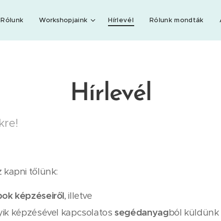
Rólunk
Workshopjaink
Hírlevél
Rólunk mondták
Hírlevél
kre!
 kapni tőlünk:
ok képzéseiről
, illetve
yik képzésével kapcsolatos
segédanyag
ból küldünk 