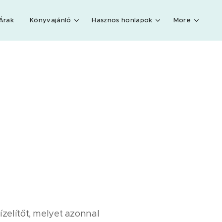
Árak
Könyvajánló
Hasznos honlapok
More
ízelítőt, melyet azonnal