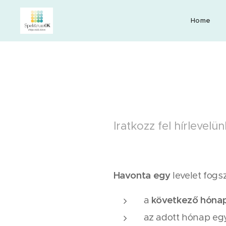
Home
Iratkozz fel hírlevelün
Havonta egy
levelet fogsz
a
következő hónap
az adott hónap eg